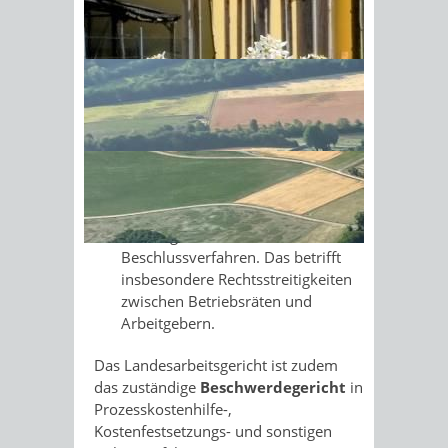
Berufungen
gegen die
Entscheidungen der
Sonnenschein am Morgen im
Arbeitsgerichte im
Ahornwald
Urteilsverfahren. Das betrifft
insbesondere Rechtsstreitigkeiten
zwischen Arbeitnehmern und
Arbeitgebern.
Beschwerden
gegen die
Entscheidungen der
Arbeitsgerichte im
Beschlussverfahren. Das betrifft
insbesondere Rechtsstreitigkeiten
zwischen Betriebsräten und
Arbeitgebern.
Das Landesarbeitsgericht ist zudem
das zuständige
Beschwerdegericht
in
Prozesskostenhilfe-,
Kostenfestsetzungs- und sonstigen