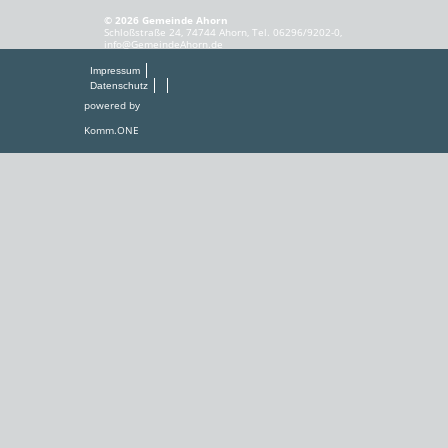
© 2026 Gemeinde Ahorn
Schloßstraße 24, 74744 Ahorn, Tel. 06296/9202-0,
info@GemeindeAhorn.de
Impressum
Datenschutz
powered by
Komm.ONE