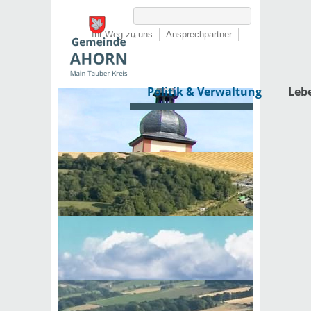
Ihr Weg zu uns
Ansprechpartner
Politik & Verwaltung
Leb
Startseite
›
Politik & Verwaltung
›
Rathaus
Behördenwegweiser
Externe Organisationseinheit