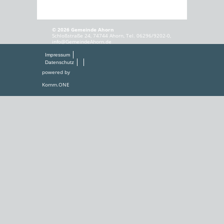
© 2026 Gemeinde Ahorn
Schloßstraße 24, 74744 Ahorn, Tel. 06296/9202-0,
info@GemeindeAhorn.de
Impressum
Datenschutz
powered by
Komm.ONE