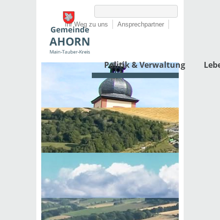
Ihr Weg zu uns
Ansprechpartner
Politik & Verwaltung
Leb
Startseite
›
Wirtschaft
›
Gewerbe
›
Wirtschaftsstandort
Wirtschaftsstandort