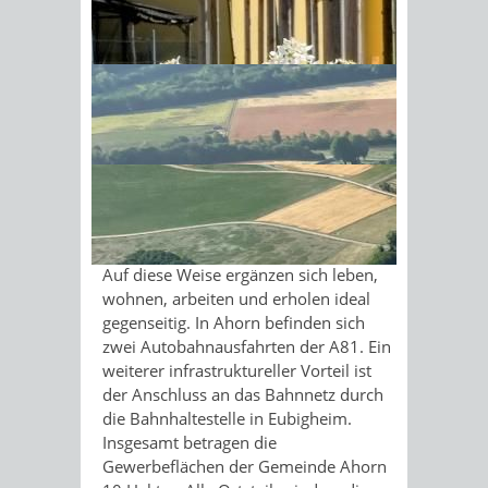
Wirtschaftsstandort
Sonnenschein am Morgen im
Ahorn
Ahornwald
Die Gemeinde Ahorn ist als
Wirtschaftsstandort ideal gelegen. Das
Standortprofil Ahorns wird abgerundet
durch das Aufeinandertreffen der
landschaftlichen Vorzüge der
Tourismusregion „Liebliches Taubertal“
und eine gut ausgebaute Infrastruktur.
Auf diese Weise ergänzen sich leben,
wohnen, arbeiten und erholen ideal
gegenseitig. In Ahorn befinden sich
zwei Autobahnausfahrten der A81. Ein
weiterer infrastruktureller Vorteil ist
der Anschluss an das Bahnnetz durch
die Bahnhaltestelle in Eubigheim.
Insgesamt betragen die
Gewerbeflächen der Gemeinde Ahorn