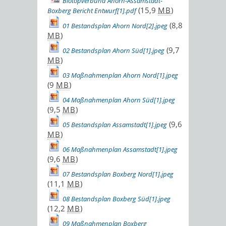
Biotopverbund Ahorn-Assamstadt-
(15,9
MB
)
Boxberg Bericht Entwurf[1].pdf
(8,8
01 Bestandsplan Ahorn Nord[2].jpeg
MB
)
(9,7
02 Bestandsplan Ahorn Süd[1].jpeg
MB
)
03 Maßnahmenplan Ahorn Nord[1].jpeg
(9
MB
)
04 Maßnahmenplan Ahorn Süd[1].jpeg
(9,5
MB
)
(9,6
05 Bestandsplan Assamstadt[1].jpeg
MB
)
06 Maßnahmenplan Assamstadt[1].jpeg
(9,6
MB
)
07 Bestandsplan Boxberg Nord[1].jpeg
(11,1
MB
)
08 Bestandsplan Boxberg Süd[1].jpeg
(12,2
MB
)
09 Maßnahmenplan Boxberg