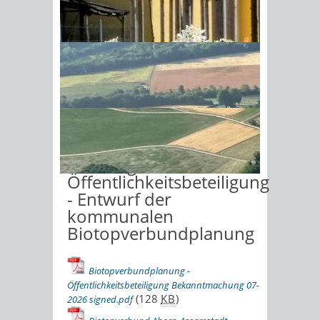
Berg bei Berolzheim Plan zum VE 2026-07-
(1,3
MB
)
14.pdf
Sonnenschein am Morgen im
Bebauungsplan Autohof Schillingstadter
Ahornwald
Berg bei Berolzheim Umweltbericht VE 2026-07-
(1,7
MB
)
14.pdf
Biotopverbundplanung
Ahorn-Assamstadt-
Boxberg
Freiwillige
Öffentlichkeitsbeteiligung
- Entwurf der
kommunalen
Biotopverbundplanung
Biotopverbundplanung -
Öffentlichkeitsbeteiligung Bekanntmachung 07-
(128
KB
)
2026 signed.pdf