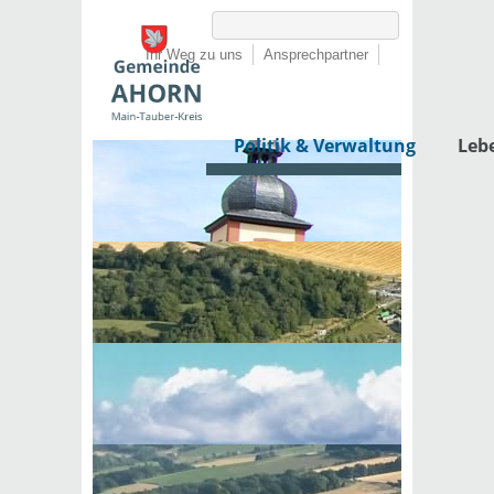
Ihr Weg zu uns
Ansprechpartner
Politik & Verwaltung
Leb
Startseite
›
Politik & Verwaltung
›
Rathaus
›
Öffnungszeiten
Öffnungszeiten