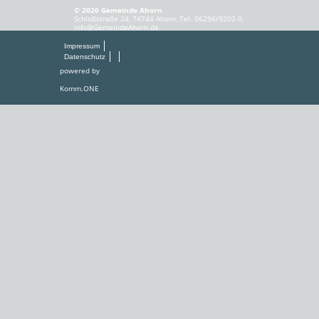
© 2026 Gemeinde Ahorn
Schloßstraße 24, 74744 Ahorn, Tel. 06296/9202-0,
info@GemeindeAhorn.de
Impressum
Datenschutz
powered by
Komm.ONE