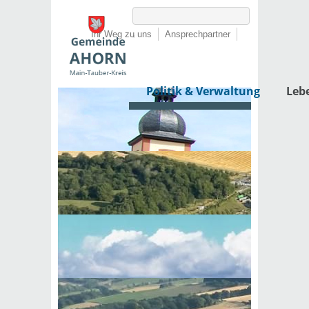
Ihr Weg zu uns
Ansprechpartner
Politik & Verwaltung
Leb
Startseite
›
Politik & Verwaltung
›
Rathaus
Behördenwegweiser
Externe Organisationseinheit