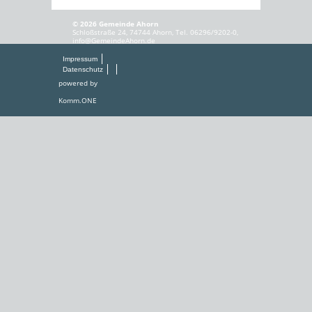
© 2026 Gemeinde Ahorn
Schloßstraße 24, 74744 Ahorn, Tel. 06296/9202-0,
info@GemeindeAhorn.de
Impressum
Datenschutz
powered by
Komm.ONE