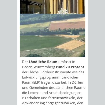
zuständig für:
Sonnenschein am Morgen im
den ländlichen Raum
die Landwirtschaft
Ahornwald
die Flurneuordnung
den Wald
den Tierschutz
die Ernährung
den Verbraucherschutz
die Lebensmittelüberwachung
das Veterinärwesen.
Der
Ländliche Raum
umfasst in
Baden-Württemberg
rund
70 Prozent
der Fläche. Förderinstrumente wie das
Entwicklungsprogramm Ländlicher
Raum (ELR) tragen dazu bei, in Dörfern
und Gemeinden des Ländlichen Raums
die Lebens- und Arbeitsbedingungen
zu erhalten und fortzuentwickeln, der
Abwanderung entgegenzuwirken, den