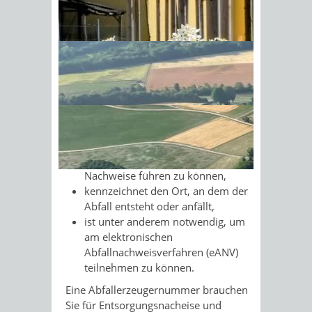
entsorgen haben, benötigen Sie eine
Abfallerzeugernummer.
Sonnenschein am Morgen im
Ahornwald
Die Abfallerzeugernummer
ist eine neunstellige
Identifikationsnummer, die Sie als
Abfallerzeuger beziehungsweise
als Abfallbesitzer brauchen, um die
bei der Entsorgung gefährlicher
Abfälle vorgeschriebenen
Nachweise führen zu können,
kennzeichnet den Ort, an dem der
Abfall entsteht oder anfällt,
ist unter anderem notwendig, um
am elektronischen
Abfallnachweisverfahren (eANV)
teilnehmen zu können.
Eine Abfallerzeugernummer brauchen
Sie für Entsorgungsnacheise und