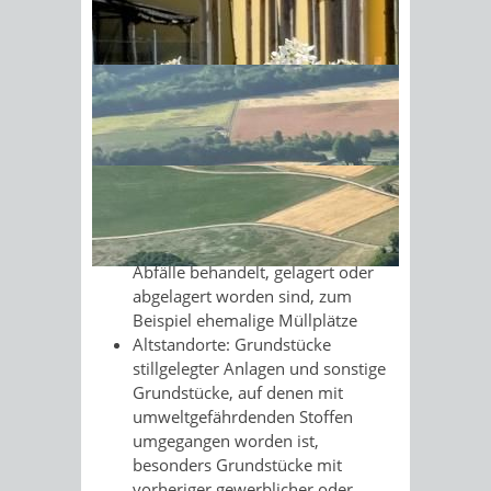
Die Begriffe "Altlastverdächtige
Flächen" und "Altlasten"
Sonnenschein am Morgen im
beziehungsweise "Verdachtsflächen"
Ahornwald
und "schädliche Bodenveränderungen"
bezeichnen:
Altlasten: Altablagerungen und
Altstandorte
Altablagerungen: stillgelegte
Abfallbeseitigungsanlagen sowie
sonstige Grundstücke, auf denen
Abfälle behandelt, gelagert oder
abgelagert worden sind, zum
Beispiel ehemalige Müllplätze
Altstandorte: Grundstücke
stillgelegter Anlagen und sonstige
Grundstücke, auf denen mit
umweltgefährdenden Stoffen
umgegangen worden ist,
besonders Grundstücke mit
vorheriger gewerblicher oder