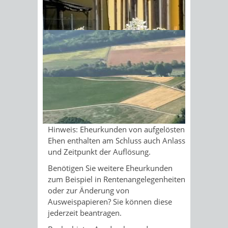
Bestehen oder die Auflösung der Ehe.
Sonnenschein am Morgen im
Zusätzlich enthalten sie folgende
Informationen:
Ahornwald
Vor- und Familiennamen der
Ehegatten vor der Eheschließung
Ort und Tag ihrer Geburten
Ort und Tag der Eheschließung
Namen der Ehegatten nach der
Eheschließung
Hinweis:
Eheurkunden von aufgelösten
Ehen enthalten am Schluss auch Anlass
und Zeitpunkt der Auflösung.
Benötigen Sie
weitere Eheurkunden
zum Beispiel in Rentenangelegenheiten
oder zur Änderung von
Ausweispapieren? Sie können diese
jederzeit beantragen.