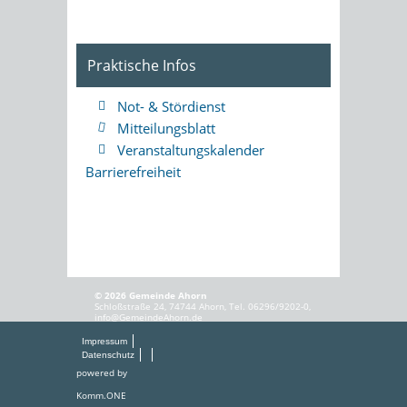
Praktische Infos
Not- & Stördienst
Mitteilungsblatt
Veranstaltungskalender
Barrierefreiheit
© 2026 Gemeinde Ahorn
Schloßstraße 24, 74744 Ahorn, Tel. 06296/9202-0,
info@GemeindeAhorn.de
Impressum
Datenschutz
powered by
Komm.ONE