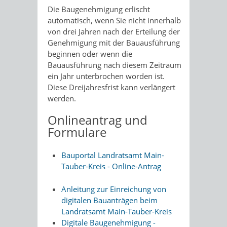
Die Baugenehmigung erlischt
automatisch
, wenn Sie nicht inne
r
halb
von drei Jahren nach der Erteilung der
Genehmigung mit der Bauausführung
beginnen oder wenn die
Bauausführung nach di
e
sem Zeitraum
ein Jahr unterbrochen worden ist.
Die
se
Dreijahre
s
frist
kann verlängert
werden.
Onlineantrag und
Formulare
Bauportal Landratsamt Main-
Tauber-Kreis - Online-Antrag
Anleitung zur Einreichung von
digitalen Bauanträgen beim
Landratsamt Main-Tauber-Kreis
Digitale Baugenehmigung -