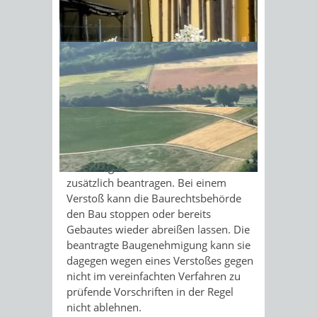
Die zuständige Stelle prüft weniger als
in anderen Verfahren.
Sonnenschein am Morgen im
Als Bauherrin oder Bauherr tragen Sie
Ahornwald
die Verantwortung dafür, dass
die
öffentlich-rechtliche
n
Vorschriften, die
im verei
n
fachten
Baugenehmigungsverfahren nicht
geprüft werden, eing
e
halten werden.
Im Einzelfall müssen Sie eine
Abweichung, Au
s
nahme oder
Befreiung von
diesen
Vorschriften
zusätzlich beantragen. Bei einem
Verstoß kann die Baurechtsbehörde
den Bau stoppen oder bereits
Gebautes wieder abreißen lassen. Die
beantragte Baug
e
nehmigung kann sie
dagegen wegen eines Ve
r
stoßes gegen
nicht im vereinfachten Verfahren zu
prüfende Vo
r
schriften in der Regel
nicht ablehnen.