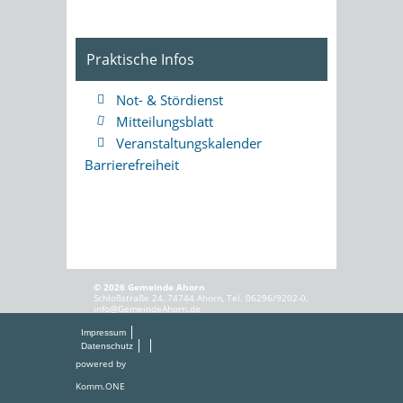
Praktische Infos
Not- & Stördienst
Mitteilungsblatt
Veranstaltungskalender
Barrierefreiheit
© 2026 Gemeinde Ahorn
Schloßstraße 24, 74744 Ahorn, Tel. 06296/9202-0,
info@GemeindeAhorn.de
Impressum
Datenschutz
powered by
Komm.ONE