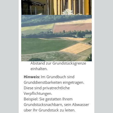
Beispiele für öffentlich-rechtliche
Sonnenschein am Morgen im
Baulasten sind:
Ahornwald
Über Ihr Grundstück führt die
Zufahrt zu einer öffentlichen
Straße.
Sie haben die Abstandsfläche des
Nachbargrundstücks
übernommen. Daher müssen Sie
bei einer Bebauung den doppelten
Abstand zur Grundstücksgrenze
einhalten.
Hinweis:
Im Grundbuch sind
Grunddienstbarkeiten eingetragen.
Diese sind pr
i
vatrechtliche
Verpflichtungen.
Beispiel: Sie gestatten Ihrem
Grun
d
stücksnachbarn, sein Abwasser
über Ihr Grundstück zu leiten.