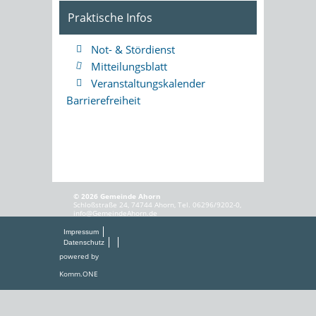
Praktische Infos
Not- & Stördienst
Mitteilungsblatt
Veranstaltungskalender
Barrierefreiheit
© 2026 Gemeinde Ahorn
Schloßstraße 24, 74744 Ahorn, Tel. 06296/9202-0,
info@GemeindeAhorn.de
Impressum
Datenschutz
powered by
Komm.ONE