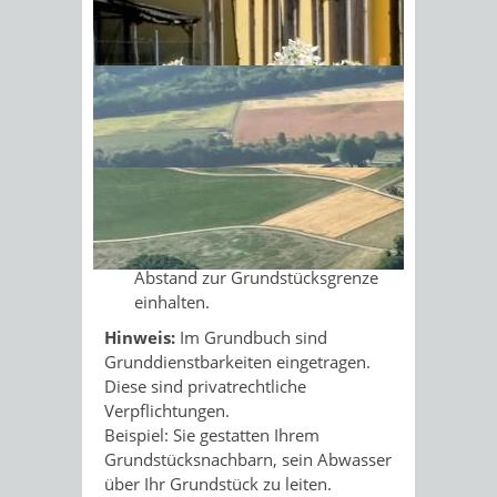
Beispiele für öffentlich-rechtliche
Sonnenschein am Morgen im
Baulasten sind:
Ahornwald
Über Ihr Grundstück führt die
Zufahrt zu einer öffentlichen
Straße.
Sie haben die Abstandsfläche des
Nachbargrundstücks
übernommen. Daher müssen Sie
bei einer Bebauung den doppelten
Abstand zur Grundstücksgrenze
einhalten.
Hinweis:
Im Grundbuch sind
Grunddienstbarkeiten eingetragen.
Diese sind pr
i
vatrechtliche
Verpflichtungen.
Beispiel: Sie gestatten Ihrem
Grun
d
stücksnachbarn, sein Abwasser
über Ihr Grundstück zu leiten.