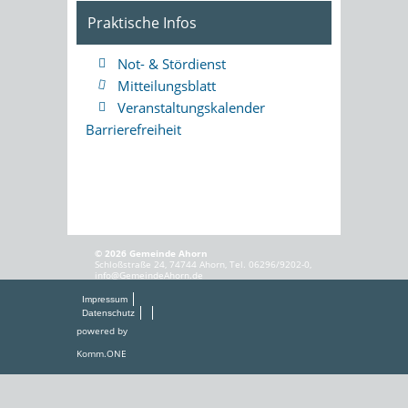
Praktische Infos
Not- & Stördienst
Mitteilungsblatt
Veranstaltungskalender
Barrierefreiheit
© 2026 Gemeinde Ahorn
Schloßstraße 24, 74744 Ahorn, Tel. 06296/9202-0,
info@GemeindeAhorn.de
Impressum
Datenschutz
powered by
Komm.ONE