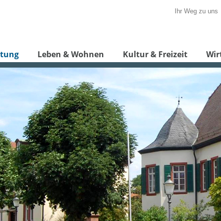
Ihr Weg zu uns
ltung
Leben & Wohnen
Kultur & Freizeit
Wir