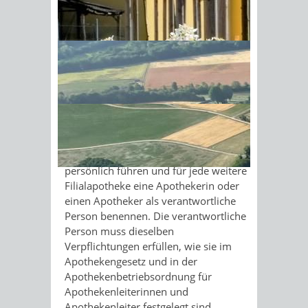
Hauptapotheke und bis zu drei
Filialapotheken beantragen.
Sonnenschein am Morgen im
Ahornwald
Die Erlaubnis wird Ihnen persönlich
und für festgelegte Räumlichkeiten
erteilt. Die Erlaubnis verpflichtet Sie
zur persönlichen Leitung einer
Apotheke in eigener Verantwortung.
Wenn Sie mehrere öffentliche
Apotheken betreiben möchten,
müssen Sie die Hauptapotheke
persönlich führen und für jede weitere
Filialapotheke eine Apothekerin oder
einen Apotheker als verantwortliche
Person benennen. Die verantwortliche
Person muss dieselben
Verpflichtungen erfüllen, wie sie im
Apothekengesetz und in der
Apothekenbetriebsordnung für
Apothekenleiterinnen und
Apothekenleiter festgelegt sind.