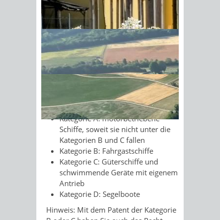
Maschinenleistung über 4,4
Kilowatt liegt
Sonnenschein am Morgen im
das Segelboot mehr als 12
Ahornwald
Quadratmeter Segelfläche hat
Das Bodenseeschifferpatent erhalten
Sie
, wenn Sie die theoretische und die
praktische Prüfung mit Erfolg
bestanden haben. Es gibt das
Schifferpatent
für folgende Kategorien:
Kategorie A: motorbetriebene
Schiffe, soweit sie nicht unter die
Kategorien B und C fallen
Kategorie B: Fahrgastschiffe
Kategorie C: Güterschiffe und
schwimmende Geräte mit eigenem
Antrieb
Kategorie D: Segelboote
Hinweis:
Mit dem Patent der Kategorie