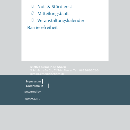
Not- & Stördienst
Mitteilungsblatt
Veranstaltungskalender
Barrierefreiheit
© 2026 Gemeinde Ahorn
Schloßstraße 24, 74744 Ahorn, Tel. 06296/9202-0,
info@GemeindeAhorn.de
Impressum
Datenschutz
powered by
Komm.ONE