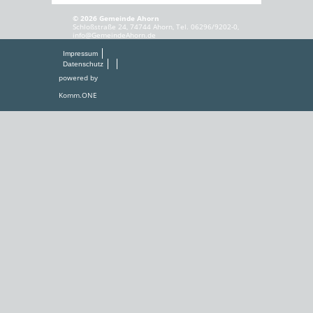
© 2026 Gemeinde Ahorn
Schloßstraße 24, 74744 Ahorn, Tel. 06296/9202-0,
info@GemeindeAhorn.de
Impressum
Datenschutz
powered by
Komm.ONE