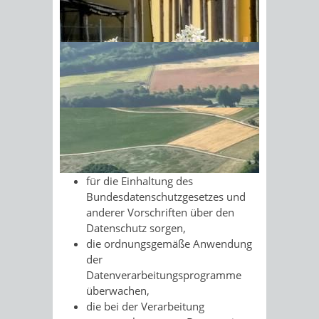
Datenschutzbeauftragten bestellen und
der zuständigen Stelle mitteilen.
Sonnenschein am Morgen im
Sie können sowohl eine natürliche
Ahornwald
Person im Unternehmen als auch eine
natürliche Person von außerhalb
bestellen (externe
Datenschutzbeauftragte).
Die Datenschutbeauftragte oder der
Datenschutzbeauftragte muss
für die Einhaltung des
Bundesdatenschutzgesetzes und
anderer Vorschriften über den
Datenschutz sorgen,
die ordnungsgemäße Anwendung
der
Datenverarbeitungsprogramme
überwachen,
die bei der Verarbeitung