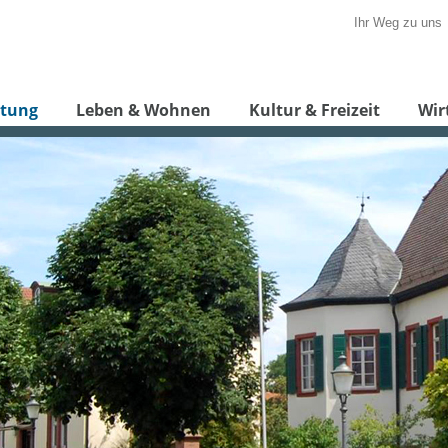
Ihr Weg zu uns
ltung
Leben & Wohnen
Kultur & Freizeit
Wir