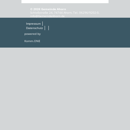
© 2026 Gemeinde Ahorn
Schloßstraße 24, 74744 Ahorn, Tel. 06296/9202-0,
info@GemeindeAhorn.de
Impressum
Datenschutz
powered by
Komm.ONE