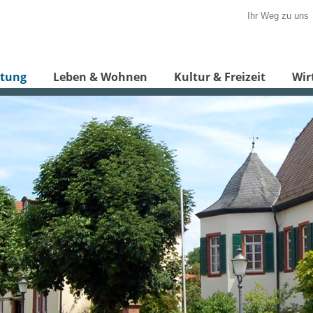
Ihr Weg zu uns
ltung
Leben & Wohnen
Kultur & Freizeit
Wir