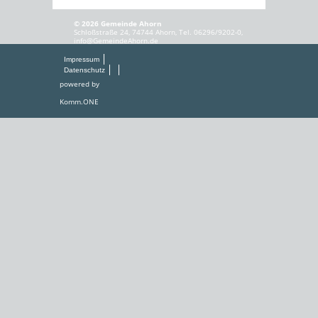
© 2026 Gemeinde Ahorn
Schloßstraße 24, 74744 Ahorn, Tel. 06296/9202-0,
info@GemeindeAhorn.de
Impressum
Datenschutz
powered by
Komm.ONE