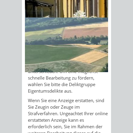
Anzeige können Sie formlos,
telefonisch, online und auf der Wache,
Sonnenschein am Morgen im
entweder anonym oder mit Angabe
Ahornwald
Ihrer Kontaktdaten, stellen. Die Online-
Anzeige ist als Zusatzangebot zu
verstehen.
Bei der Strafanzeige steht die
Mitteilung eines strafrechtlichen
Sachverhaltes im Mittelpunkt. Es wird
nach unterschiedlichen Deliktgruppen
unterschieden. Um eine möglichst
schnelle Bearbeitung zu fördern,
wählen Sie bitte die Deliktgruppe
Eigentumsdelikte aus.
Wenn Sie eine Anzeige erstatten, sind
Sie Zeugin oder Zeuge im
Strafverfahren. Ungeachtet Ihrer online
erstatteten Anzeige kann es
erforderlich sein, Sie im Rahmen der
weiteren Bearbeitung dieser auf die