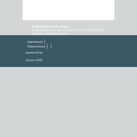
© 2026 Gemeinde Ahorn
Schloßstraße 24, 74744 Ahorn, Tel. 06296/9202-0,
info@GemeindeAhorn.de
Impressum
Datenschutz
powered by
Komm.ONE