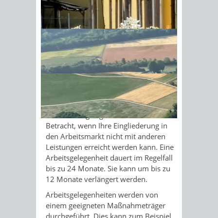
Empfängerin oder Empfänger von
Bürgergeld
Grundsicherungsgeld
die
Sonnenschein am Morgen im
Möglichkeit eine Tätigkeit auszuüben,
Ahornwald
die Sie auf eine Beschäftigung am
Arbeitsmarkt vorbereitet.
Die zu verrichtenden Tätigkeiten
müssen zusätzlich und
wettbewerbsneutral sein und im
öffentlichen Interesse liegen.
Eine Arbeitsgelegenheit kommt nur in
Betracht, wenn Ihre Eingliederung in
den Arbeitsmarkt nicht mit anderen
Leistungen erreicht werden kann. Eine
Arbeitsgelegenheit dauert im Regelfall
bis zu 24 Monate. Sie kann um bis zu
12 Monate verlängert werden.
Arbeitsgelegenheiten werden von
einem geeigneten Maßnahmeträger
durchgeführt. Dies kann zum Beispiel