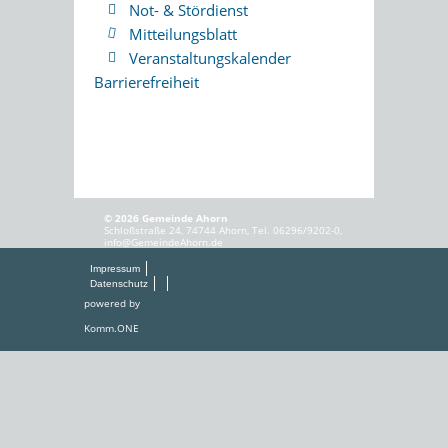
Not- & Stördienst
Mitteilungsblatt
Veranstaltungskalender
Barrierefreiheit
© 2026 Gemeinde Ahorn
Schloßstraße 24, 74744 Ahorn, Tel. 06296/9202-0,
info@GemeindeAhorn.de
Impressum
Datenschutz
powered by
Komm.ONE