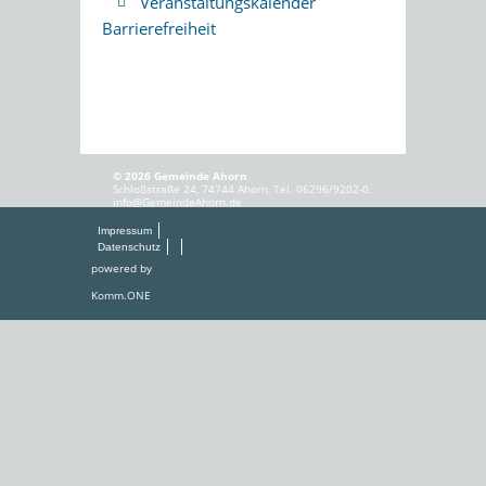
Veranstaltungskalender
Barrierefreiheit
© 2026 Gemeinde Ahorn
Schloßstraße 24, 74744 Ahorn, Tel. 06296/9202-0,
info@GemeindeAhorn.de
Impressum
Datenschutz
powered by
Komm.ONE