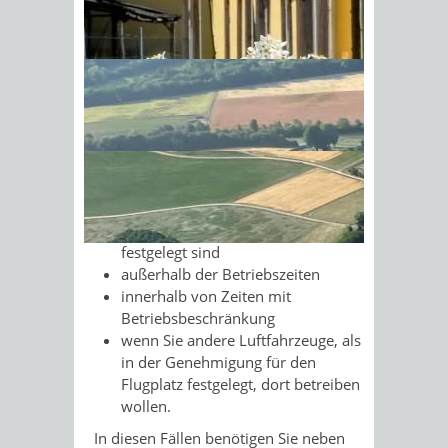
zuständigen Luftfahrtbehörde und
der
Grundstückseigentümer oder einer
Sonnenschein am Morgen im
berechtigten Person für das Gelände.
Ahornwald
Außerdem benötigen Sie eine
Erlaubnis für Starts und Landungen
auf Flugplätzen:
außerhalb der Start- oder
Landebahnen, die in der
Genehmigung für den Flugplatz
festgelegt sind
außerhalb der Betriebszeiten
innerhalb von Zeiten mit
Betriebsbeschränkung
wenn Sie andere Luftfahrzeuge, als
in der Genehmigung für den
Flugplatz festgelegt, dort betreiben
wollen.
In diesen Fällen benötigen Sie neben