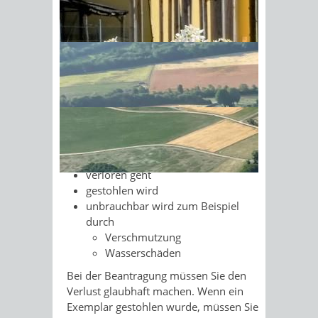
Für den gewerblichen
Güterkraftverkehr benötigen Sie eine
Sonnenschein am Morgen im
Gemeinschaftslizenz.
Ahornwald
Darüber hinaus benötigen Sie für jedes
Fahrzeug eine beglaubigte Kopie der
Gemeinschaftslizenz.
Sie müssen jede Urkunde oder
beglaubigte Kopie ersetzen lassen,
wenn diese:
verloren geht
gestohlen wird
unbrauchbar wird zum Beispiel
durch
Verschmutzung
Wasserschäden
Bei der Beantragung müssen Sie den
Verlust glaubhaft machen. Wenn ein
Exemplar gestohlen wurde, müssen Sie