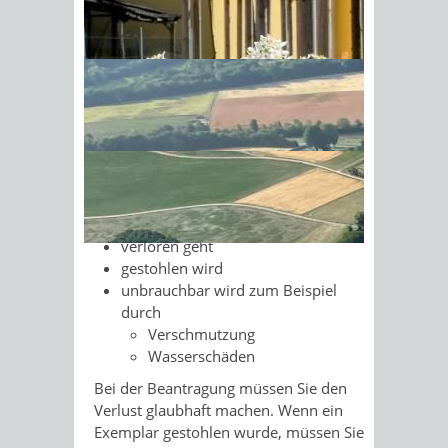
Für den gewerblichen
Güterkraftverkehr benötigen Sie eine
Sonnenschein am Morgen im
Gemeinschaftslizenz.
Ahornwald
Darüber hinaus benötigen Sie für jedes
Fahrzeug eine beglaubigte Kopie der
Gemeinschaftslizenz.
Sie müssen jede Urkunde oder
beglaubigte Kopie ersetzen lassen,
wenn diese:
verloren geht
gestohlen wird
unbrauchbar wird zum Beispiel
durch
Verschmutzung
Wasserschäden
Bei der Beantragung müssen Sie den
Verlust glaubhaft machen. Wenn ein
Exemplar gestohlen wurde, müssen Sie