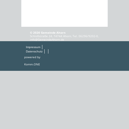
© 2026 Gemeinde Ahorn
Schloßstraße 24, 74744 Ahorn, Tel. 06296/9202-0,
info@GemeindeAhorn.de
Impressum
Datenschutz
powered by
Komm.ONE