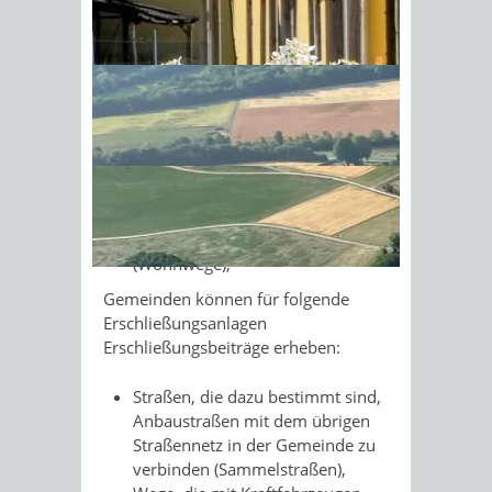
teilweise übernehmen.
Gemeinden müssen für folgende
Sonnenschein am Morgen im
Erschließungsanlagen
Ahornwald
Erschließungsbeiträge erheben:
Straßen und Plätze, an denen
Gebäude errichtet werden können
(Anbaustraßen),
Wege, die mit Kraftfahrzeugen
nicht befahren werden dürfen
(Wohnwege),
Gemeinden können für folgende
Erschließungsanlagen
Erschließungsbeiträge erheben:
Straßen, die dazu bestimmt sind,
Anbaustraßen mit dem übrigen
Straßennetz in der Gemeinde zu
verbinden (Sammelstraßen),