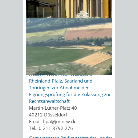
Rechtsanwalt und wollen als
Rechtsanwältin oder Rechtsanwalt in
Sonnenschein am Morgen im
Deutschland tätig werden? Dazu
Ahornwald
können Sie einen Antrag auf
Feststellung einer gleichwertigen
Berufsqualifikation stellen.
Zuständige Stelle
Gemeinsames Prüfungsamt der Länder
Hessen, Nordrhein-Westfalen,
Rheinland-Pfalz, Saarland und
Thüringen zur Abnahme der
Eignungsprüfung für die Zulassung zur
Rechtsanwaltschaft
Martin-Luther-Platz 40
40212 Düsseldorf
Email: ljpa@jm.nrw.de
Tel.: 0 211 8792 276
Gemeinsames Prüfungsamt der Länder