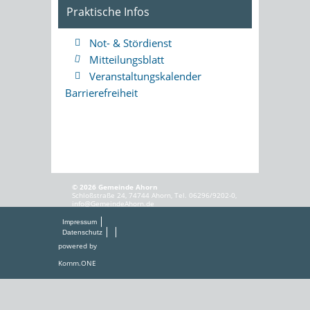
Praktische Infos
Not- & Stördienst
Mitteilungsblatt
Veranstaltungskalender
Barrierefreiheit
© 2026 Gemeinde Ahorn
Schloßstraße 24, 74744 Ahorn, Tel. 06296/9202-0,
info@GemeindeAhorn.de
Impressum
Datenschutz
powered by
Komm.ONE