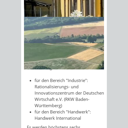
Die geförderten Leistungen umfassen
Sonnenschein am Morgen im
beispielsweise:
Ahornwald
Prüfen der Exportfähigkeit
Suche nach Marktinformationen
Aufbau der Organisation
Partnersuche
Maßnahmendurchführung vor Ort
Folgende Institutionen bezuschussen
die Beratungen:
für den Bereich "Industrie":
Rationalisierungs- und
Innovationszentrum der Deutschen
Wirtschaft e.V. (RKW Baden-
Württemberg)
für den Bereich "Handwerk":
Handwerk International
Es werden höchstens sechs