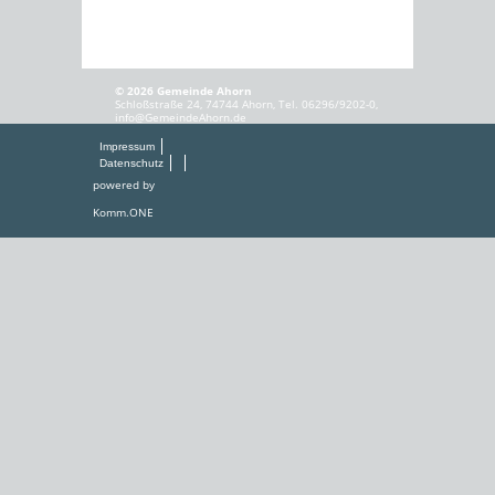
© 2026 Gemeinde Ahorn
Schloßstraße 24, 74744 Ahorn, Tel. 06296/9202-0,
info@GemeindeAhorn.de
Impressum
Datenschutz
powered by
Komm.ONE