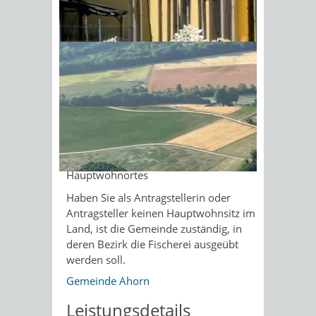
Zusätzlich zum Fischereischein
Sonnenschein am Morgen im
brauchen Sie die Erlaubnis der Person,
Ahornwald
die das Fischereirecht für das
Gewässer besitzt.
Zuständige Stelle
die Gemeinde-/Stadtverwaltung
beziehungsweise die
Verwaltungsgemeinschaft des
Hauptwohnortes
Haben Sie als Antragstellerin oder
Antragsteller keinen Hauptwohnsitz im
Land, ist die Gemeinde zuständig, in
deren Bezirk die Fischerei ausgeübt
werden soll.
Gemeinde Ahorn
Leistungsdetails