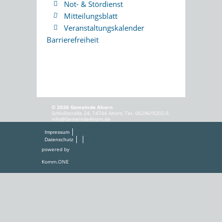
Not- & Stördienst
Mitteilungsblatt
Veranstaltungskalender
Barrierefreiheit
© 2026 Gemeinde Ahorn
Schloßstraße 24, 74744 Ahorn, Tel. 06296/9202-0,
info@GemeindeAhorn.de
Impressum
Datenschutz
powered by
Komm.ONE