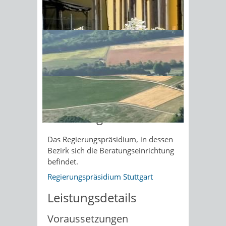
Gewalt sowie von Interventionsstellen
und von Beratungsstellen bei
Sonnenschein am Morgen im
sexualisierter Gewalt und gegen
Ahornwald
sexualisierte Gewalt in Kindheit und
Jugend. Das Land unterstützt diese
Einrichtungen finanziell über die
Verwaltungsvorschrift für die
Förderung des Ausbaus der
Fachberatungsstellen
(VwV FBS).
Zuständige Stelle
Das Regierungspräsidium, in dessen
Bezirk sich die Beratungseinrichtung
befindet.
Regierungspräsidium Stuttgart
Leistungsdetails
Voraussetzungen