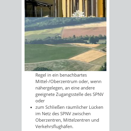
Kraftfahrzeugen
(im Sinne des PBefG
und der BO Kraft)
, die den
Sonnenschein am Morgen im
Schienenpersonennahverkehr (SPNV)
Ahornwald
ergänzen:
zur Anbindung von Mittelzentren,
Unterzentren, Verkehrsflughäfen,
landesbedeutsamen touristischen
Destinationen und Nationalparks
ohne derzeit regelmäßigen
Anschluss an den SPNV, in der
Regel in ein benachbartes
Mittel-/Oberzentrum oder, wenn
nähergelegen, an eine andere
geeignete Zugangsstelle des SPNV
oder
zum Schließen räumlicher Lücken
im Netz des SPNV zwischen
Oberzentren, Mittelzentren und
Verkehrsflughäfen.