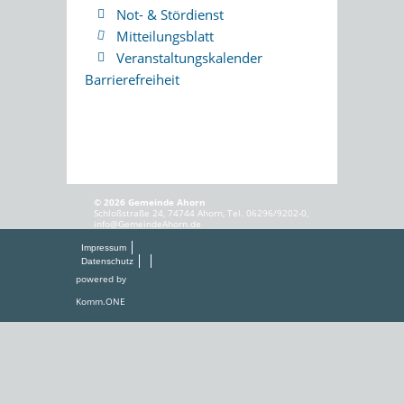
Not- & Stördienst
Mitteilungsblatt
Veranstaltungskalender
Barrierefreiheit
© 2026 Gemeinde Ahorn
Schloßstraße 24, 74744 Ahorn, Tel. 06296/9202-0,
info@GemeindeAhorn.de
Impressum
Datenschutz
powered by
Komm.ONE