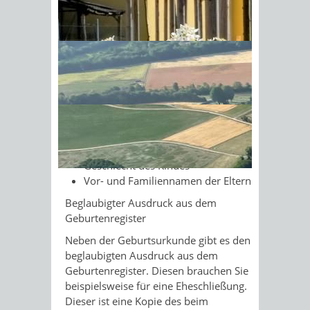
Angaben:
Sonnenschein am Morgen im
Vornamen, Geburtsname und
Ahornwald
Geschlecht des Kindes
Tag, Ort und Uhrzeit der Geburt
Vor- und Familiennamen der Eltern
Hinweis: Auf Verlangen werden
folgende Angaben nicht
aufgenommen:
Geschlecht des Kindes
Vor- und Familiennamen der Eltern
Beglaubigter Ausdruck aus dem
Geburtenregister
Neben der Geburtsurkunde gibt es den
beglaubigten Ausdruck aus dem
Geburtenregister. Diesen brauchen Sie
beispielsweise für eine Eheschließung.
Dieser ist eine Kopie des beim