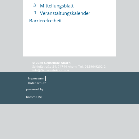
Mitteilungsblatt
Veranstaltungskalender
Barrierefreiheit
© 2026 Gemeinde Ahorn
Schloßstraße 24, 74744 Ahorn, Tel. 06296/9202-0,
info@GemeindeAhorn.de
Impressum
Datenschutz
powered by
Komm.ONE