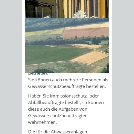
Gewässerschutz
(Gewässerschutzbeauftragte - GSB)
Sonnenschein am Morgen im
bestellen.
Gehen von den Anlagen im
Ahornwald
Unternehmen besondere Gefahren
aus?
Dann gilt das unter Umständen auch
bei geringeren Abwassermengen.
Darunter fallen etwa Unternehmen, die
wassergefährdende Stoffe lagern oder
einsetzen
(zum Beispiel Galvanik-
Betriebe)
.
Sie können auch mehrere Personen als
Gewässerschutzbeauftragte bestellen.
Haben Sie Immissionsschutz- oder
Abfallbeauftragte bestellt, so können
diese auch die Aufgaben von
Gewässerschutzbeauftragten
wahrnehmen.
Die für die Abwasseranlagen