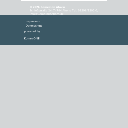
© 2026 Gemeinde Ahorn
Schloßstraße 24, 74744 Ahorn, Tel. 06296/9202-0,
info@GemeindeAhorn.de
Impressum
Datenschutz
powered by
Komm.ONE