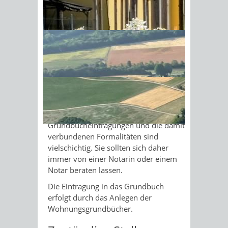
Dafür müssen Sie als Eigentümerin
oder Eigentümer
Sonnenschein am Morgen im
Ahornwald
eine Teilungserklärung beim
Grundbuchamt abgeben oder
einen Teilungsvertrag abschließen.
Die Teilungserklärung muss notariell
beglaubigt, der Teilungsvertrag muss
notariell beurkundet werden.
Hinweis:
Die Bestimmungen für
Grundbucheintragungen und die damit
verbundenen Formalitäten sind
vielschichtig. Sie sollten sich daher
immer von einer Notarin oder einem
Notar
beraten lassen.
Die Eintragung in das Grundbuch
erfolgt durch das Anlegen der
Wohnungsgrundbücher.