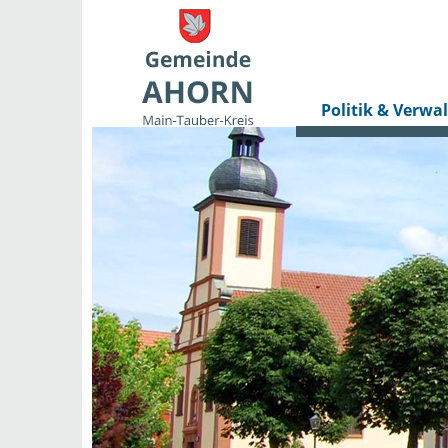
Politik & Verwa