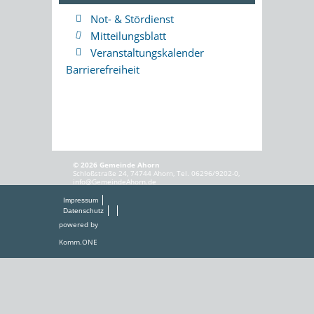
Not- & Stördienst
Mitteilungsblatt
Veranstaltungskalender
Barrierefreiheit
© 2026 Gemeinde Ahorn
Schloßstraße 24, 74744 Ahorn, Tel. 06296/9202-0,
info@GemeindeAhorn.de
Impressum
Datenschutz
powered by
Komm.ONE