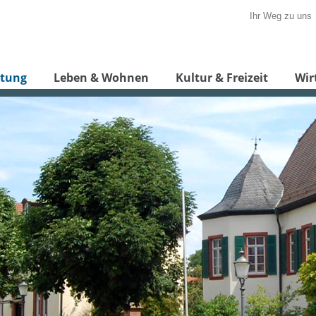
Ihr Weg zu uns
ltung
Leben & Wohnen
Kultur & Freizeit
Wir