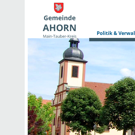
Politik & Verwa