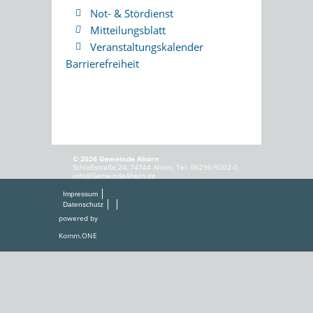
Not- & Stördienst
Mitteilungsblatt
Veranstaltungskalender
Barrierefreiheit
© 2026 Gemeinde Ahorn
Schloßstraße 24, 74744 Ahorn, Tel. 06296/9202-0,
info@GemeindeAhorn.de
Impressum
Datenschutz
powered by
Komm.ONE