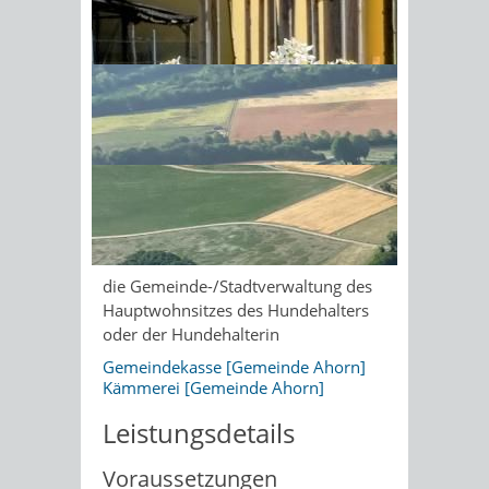
und die Höhe der Steuer von
Gemeinde zu Gemeinde
Sonnenschein am Morgen im
unterschiedlich sein.
Ahornwald
Onlineantrag und
Formulare
Hund anmelden
Zuständige Stelle
die Gemeinde-/Stadtverwaltung des
Hauptwohnsitzes des Hundehalters
oder der Hundehalterin
Gemeindekasse [Gemeinde Ahorn]
Kämmerei [Gemeinde Ahorn]
Leistungsdetails
Voraussetzungen