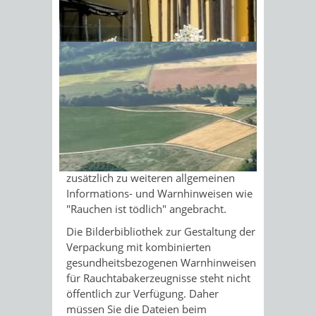
Warnhinweis inklusive dazugehörigem
Bild. Ein Beispiel ist: "Rauchen
Sonnenschein am Morgen im
verursacht tödlichen Lungenkrebs" mit
Ahornwald
dem Bildmotiv einer sogenannten
Raucherlunge.
Als verpflichtendes
Kennzeichnungselement müssen die
Bild-Warnhinweise jeweils zwei Drittel
der Vorder- und Rückseite der
Verpackung einnehmen. Sie werden
zusätzlich zu weiteren allgemeinen
Informations- und Warnhinweisen wie
"Rauchen ist tödlich" angebracht.
Die Bilderbibliothek zur Gestaltung der
Verpackung mit kombinierten
gesundheitsbezogenen Warnhinweisen
für Rauchtabakerzeugnisse steht nicht
öffentlich zur Verfügung. Daher
müssen Sie die Dateien beim