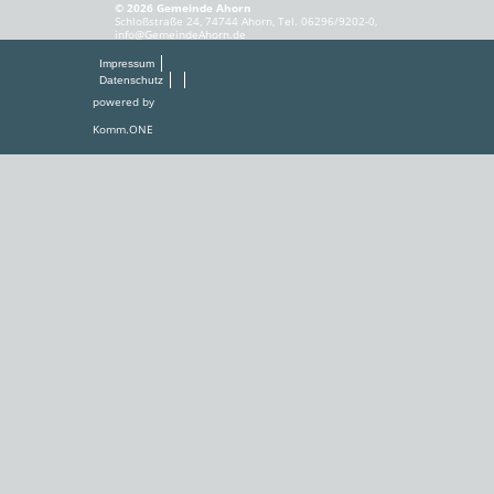
© 2026 Gemeinde Ahorn
Schloßstraße 24, 74744 Ahorn, Tel. 06296/9202-0,
info@GemeindeAhorn.de
Impressum
Datenschutz
powered by
Komm.ONE