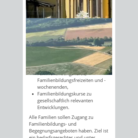
Informationen anlässlich der
Geburt eines Kindes,
Sonnenschein am Morgen im
Offene Treffs als Angebote ohne
Ahornwald
Anmeldung zu verschiedenen
Themen für Familien mit allen
Familienformen und in allen
Familienphasen,
Angebote für Familien in
besonderen Lebenssituationen,
zum Beispiel
Familienbildungskurse,
Familienbildungsfreizeiten und -
wochenenden,
Familienbildungskurse zu
gesellschaftlich relevanten
Entwicklungen.
Alle Familien sollen Zugang zu
Familienbildungs- und
Begegnungsangeboten haben. Ziel ist
ein bedarfsgerechtes und unter