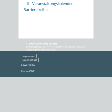
Veranstaltungskalender
Barrierefreiheit
© 2026 Gemeinde Ahorn
Schloßstraße 24, 74744 Ahorn, Tel. 06296/9202-0,
info@GemeindeAhorn.de
Impressum
Datenschutz
powered by
Komm.ONE