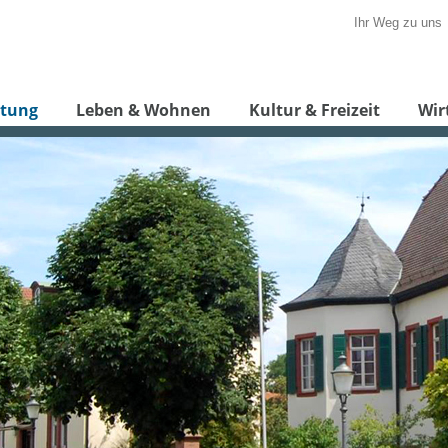
Ihr Weg zu uns
ltung
Leben & Wohnen
Kultur & Freizeit
Wir