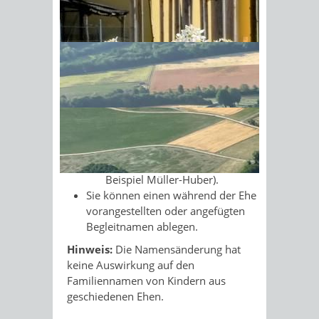
Ehenamens geführten Namen
wieder annehmen.
Sonnenschein am Morgen im
Sie können dem Ehenamen
Ahornwald
folgende Namen voranstellen oder
anfügen:
Ihren Geburtsnamen oder
den zur Zeit der Erklärung über
die Bestimmung des
Ehenamens geführten Namen
Erlaubt sind höchstens
zweigliedrige Namen (zum
Beispiel Müller-Huber).
Sie können einen während der Ehe
vorangestellten oder angefügten
Begleitnamen ablegen.
Hinweis:
Die Namensänderung hat
keine Auswirkung auf den
Familiennamen von Kindern aus
geschiedenen Ehen.