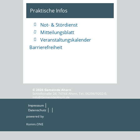
Praktische Infos
Not- & Stördienst
Mitteilungsblatt
Veranstaltungskalender
Barrierefreiheit
© 2026 Gemeinde Ahorn
Schloßstraße 24, 74744 Ahorn, Tel. 06296/9202-0,
info@GemeindeAhorn.de
Impressum
Datenschutz
powered by
Komm.ONE