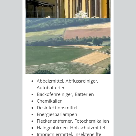
Personen, Fahrzeuge,
Entsorgungsanlagen und Umwelt
Sonnenschein am Morgen im
hervorrufen können und daher
Ahornwald
getrennt erfasst und in speziellen
Anlagen sicher entsorgt werden
müssen.
Insbesondere folgende Problemstoffe
werden beim Schadstoffmobil oder
den stationären Sammelstellen
angenommen:
Abbeizmittel, Abflussreiniger,
Autobatterien
Backofenreiniger, Batterien
Chemikalien
Desinfektionsmittel
Energiesparlampen
Fleckenentferner, Fotochemikalien
Halogenbirnen, Holzschutzmittel
Imprägniermittel, Insektengifte