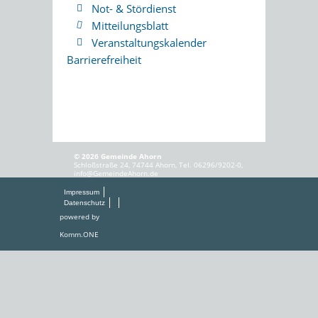
Not- & Stördienst
Mitteilungsblatt
Veranstaltungskalender
Barrierefreiheit
© 2026 Gemeinde Ahorn
Schloßstraße 24, 74744 Ahorn, Tel. 06296/9202-0,
info@GemeindeAhorn.de
Impressum
Datenschutz
powered by
Komm.ONE