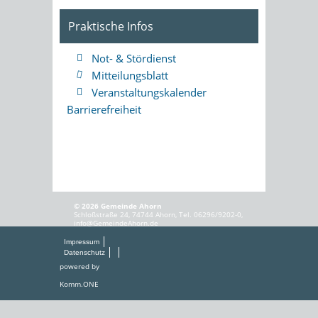
Praktische Infos
Not- & Stördienst
Mitteilungsblatt
Veranstaltungskalender
Barrierefreiheit
© 2026 Gemeinde Ahorn
Schloßstraße 24, 74744 Ahorn, Tel. 06296/9202-0,
info@GemeindeAhorn.de
Impressum
Datenschutz
powered by
Komm.ONE