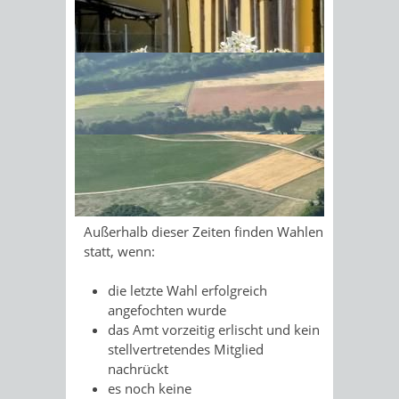
denen wenigstens fünf
schwerbehinderte Menschen nicht nur
Sonnenschein am Morgen im
vorübergehend beschäftigt werden, ist
Ahornwald
neben der
Vertrauenspersonwenigstens ein
stellvertretendes Mitglied zu wählen.
Die Wahlen finden alle vier Jahre in der
Zeit vom 1. Oktober bis zum 30.
November statt. Nächstes Wahljahr ist
2022.
Außerhalb dieser Zeiten finden Wahlen
statt, wenn:
die letzte Wahl erfolgreich
angefochten wurde
das Amt vorzeitig erlischt und kein
stellvertretendes Mitglied
nachrückt
es noch keine