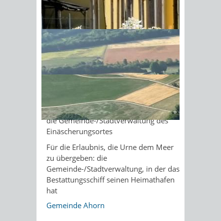
Da Seebestattungen nur für Urnen
Sonnenschein am Morgen im
vorgenommen werden, gelten die
Ahornwald
selben Bestimmungen wie für eine
Feuerbestattung.
Zuständige Stelle
für die Erlaubnis zur Feuerbestattung,
sowie für die Ausnahmegenehmigung
für die Bestattung der Urne auf See:
die Gemeinde-/Stadtverwaltung des
Einäscherungsortes
Für die Erlaubnis, die Urne dem Meer
zu übergeben: die
Gemeinde-/Stadtverwaltung, in der das
Bestattungsschiff seinen Heimathafen
hat
Gemeinde Ahorn