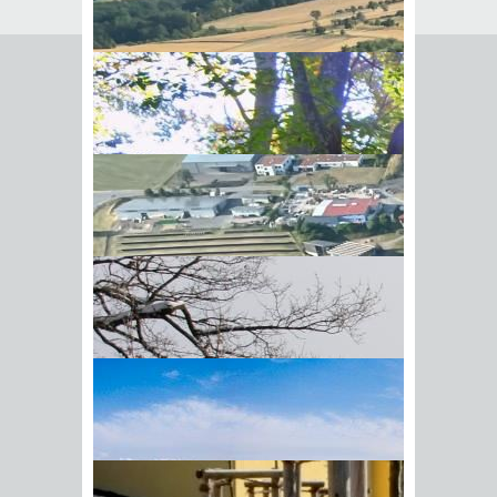
von A-Z
Hier erhalten Sie
verschiedene Vordrucke
und Formulare:
Leistungen
A
B
C
D
E
F
G
H
I
J
K
L
M
N
O
P
Q
R
S
T
U
V
W
X
Y
Z
Seebestattung
Seebestattung ist die Beisetzung einer
Urne auf Hoher See außerhalb der
BIick vom Galgenberg auf
Dreimeilenzone. Dabei wird die Urne
Hohenstadt
mit der Asche von einem Schiff aus im
Küstengewässer beigesetzt.
Eine Seebestattung in Flüssen und
Seen einschließlich des Bodensees in
Baden-Württemberg ist nicht erlaubt.