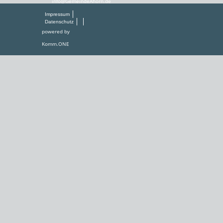
info@GemeindeAhorn.de
Impressum
Datenschutz
powered by
Komm.ONE