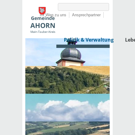
Ihr Weg zu uns
Ansprechpartner
Politik & Verwaltung
Leb
Startseite
›
Politik & Verwaltung
›
Rathaus
›
Dienstleistungen von A-Z
Dienstleistungen