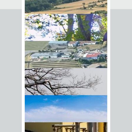
von A-Z
Hier erhalten Sie
verschiedene Vordrucke
und Formulare:
Leistungen
A
B
C
D
E
F
G
H
I
J
K
L
M
N
O
P
Q
R
S
T
U
V
W
X
Y
Z
SEPA-
Lastschriftmandat
erteilen
BIick vom Galgenberg auf
Mit der Erteilung des SEPA-
Hohenstadt
Lastschriftmandats stimmen Sie dem
Einzug einer fälligen Zahlung zu und
erteilen gleichzeitig Ihrem Kreditinstitut
den Auftrag, die Zahlung einzulösen.