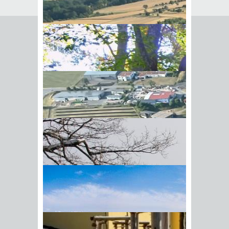
von A-Z
Hier erhalten Sie
verschiedene Vordrucke
und Formulare:
Leistungen
A
B
C
D
E
F
G
H
I
J
K
L
M
N
O
P
Q
R
S
T
U
V
W
X
Y
Z
Sperrmüll entsorgen
Jeder private Haushalt hat die
Möglichkeit, zweimal im Jahr die
BIick vom Galgenberg auf
Sperrmüllabfuhr bei Bedarf individuell
Hohenstadt
anzufordern oder den Sperrmüll mit
einer ausgefüllten Sperrmüllkarte zu
einem der Recyclinghöfe im Main-
Tauber-Kreis zu bringen.