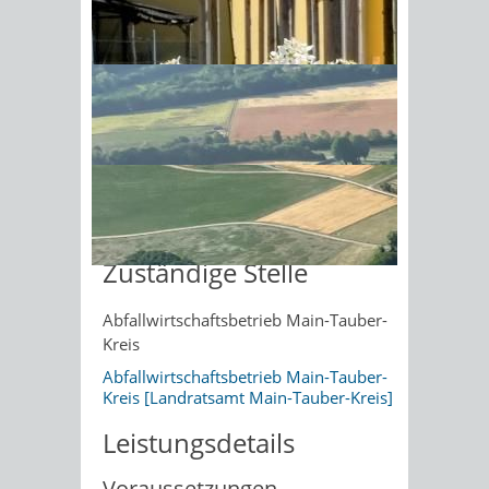
Onlineantrag und
Formulare
Sonnenschein am Morgen im
Ahornwald
Sperrmüll anmelden - Online-
Formular
Abfall trennen - Faltblatt in
mehreren Sprachen
Sperrmüll auf Abruf - Hinweisblatt
zum Datenschutz
Zuständige Stelle
Abfallwirtschaftsbetrieb Main-Tauber-
Kreis
Abfallwirtschaftsbetrieb Main-Tauber-
Kreis [Landratsamt Main-Tauber-Kreis]
Leistungsdetails
Voraussetzungen