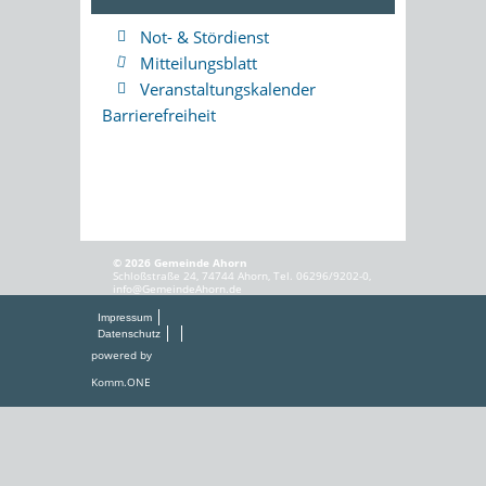
Not- & Stördienst
Mitteilungsblatt
Veranstaltungskalender
Barrierefreiheit
© 2026 Gemeinde Ahorn
Schloßstraße 24, 74744 Ahorn, Tel. 06296/9202-0,
info@GemeindeAhorn.de
Impressum
Datenschutz
powered by
Komm.ONE