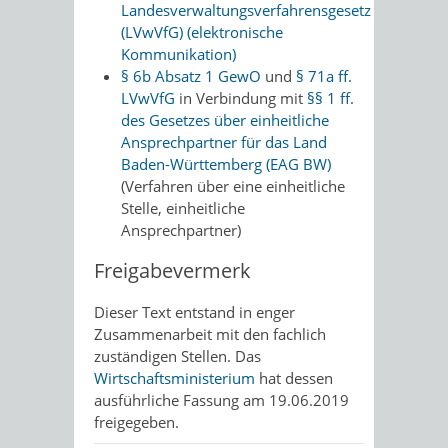
Landesverwaltungsverfahrensgesetz
(LVwVfG) (elektronische
Kommunikation)
§ 6b Absatz 1 GewO
und
§ 71a ff.
LVwVfG
in Verbindung mit
§§ 1 ff.
des Gesetzes über einheitliche
Ansprechpartner für das Land
Baden-Württemberg (EAG BW)
(Verfahren über eine einheitliche
Stelle, einheitliche
Ansprechpartner)
Freigabevermerk
Dieser Text entstand in enger
Zusammenarbeit mit den fachlich
zuständigen Stellen. Das
Wirtschaftsministerium
hat dessen
ausführliche Fassung am 19.06.2019
freigegeben.