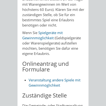
mit Warengewinnen im Wert von
höchstens 60 Euro).
Klären Sie mit der
zuständigen Stelle, ob Sie für ein
bestimmtes Spiel eine Erlaubnis
benötigen oder nicht.
Wenn Sie
Spielgeräte mit
Gewinnmöglichkeit
(Geldspielgeräte
oder Warenspielgeräte) aufstellen
möchten, benötigen Sie dafür eine
eigene Erlaubnis.
Onlineantrag und
Formulare
Veranstaltung andere Spiele mit
Gewinnmöglichkeit
Zuständige Stelle
Die Gemeinde- oder Stadtverwaltung