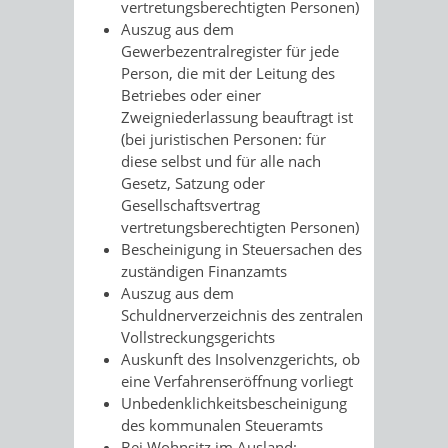
vertretungsberechtigten Personen)
Auszug aus dem
Gewerbezentralregister für jede
Person, die mit der Leitung des
Betriebes oder einer
Zweigniederlassung beauftragt ist
(bei juristischen Personen: für
diese selbst und für alle nach
Gesetz, Satzung oder
Gesellschaftsvertrag
vertretungsberechtigten Personen)
Bescheinigung in Steuersachen des
zuständigen Finanzamts
Auszug aus dem
Schuldnerverzeichnis des zentralen
Vollstreckungsgerichts
Auskunft des Insolvenzgerichts, ob
eine Verfahrenseröffnung vorliegt
Unbedenklichkeitsbescheinigung
des kommunalen Steueramts
Bei Wohnsitz im Ausland: