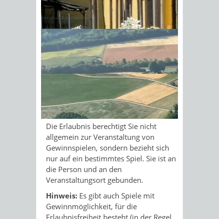
Hinweis:
Ein Geschicklichkeitsspiel
Sonnenschein am Morgen im
liegt vor, wenn der Spieler nach der
Ahornwald
Spieleinrichtung und den Spielregeln
mit hoher Wahrscheinlichkeit durch
Geschicklichkeit oder eigenes Wissen
den Ausgang des Spiels bestimmen
kann. Im Gegensatz dazu wird bei
Glücksspielen die Entscheidung über
Gewinn und Verlust überwiegend
durch Zufall bestimmt.
Die Erlaubnis berechtigt Sie nicht
allgemein zur Veranstaltung von
Gewinnspielen, sondern bezieht sich
nur auf ein bestimmtes Spiel. Sie ist an
die Person und an den
Veranstaltungsort gebunden.
Hinweis:
Es gibt auch Spiele mit
Gewinnmöglichkeit, für die
Erlaubnisfreiheit besteht (in der Regel