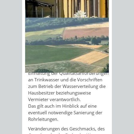
Trinkwasser zu liefern oder bereit zu
stellen. Entsprechend den gesetzlichen
Sonnenschein am Morgen im
Vorgaben dürfen
Ahornwald
keine Krankheitserreger oder
Schadstoffe in gefährlichen Mengen im
Trinkwasser enthalten sein.
Hinweis:
Das Trinkwasser kann auch
innerhalb der
Gebäudewasserversorgungsanlage
verunreinigt werden. Hier sind für die
Einhaltung der Qualitätsanforderungen
an Trinkwasser und die Vorschriften
zum Betrieb der Wasserverteilung die
Hausbesitzer beziehungsweise
Vermieter verantwortlich.
Das gilt auch im Hinblick auf eine
eventuell notwendige Sanierung der
Rohrleitungen.
Veränderungen des Geschmacks, des