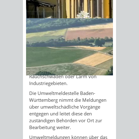
Anlaufstelle, bei der Sie konkrete
Umweltbeeinträchtigungen melden
Sonnenschein am Morgen im
können.
Ahornwald
Dazu gehören Abfallablagerungen in
größerem Umfang,
Bauschuttablagerungen, Zerstörung
von Biotopen, Eingriffe in Natur- und
Landschaftsschutzgebiete,
Gewässerverunreinigung, Ausbringung
von Gülle im Gewässerrandstreifen,
Rauchschwaden oder Lärm von
Industriegebieten.
Die Umweltmeldestelle Baden-
Württemberg nimmt die Meldungen
über umweltschädliche Vorgänge
entgegen und leitet diese den
zuständigen Behörden vor Ort zur
Bearbeitung weiter.
Umweltmeldungen können über das