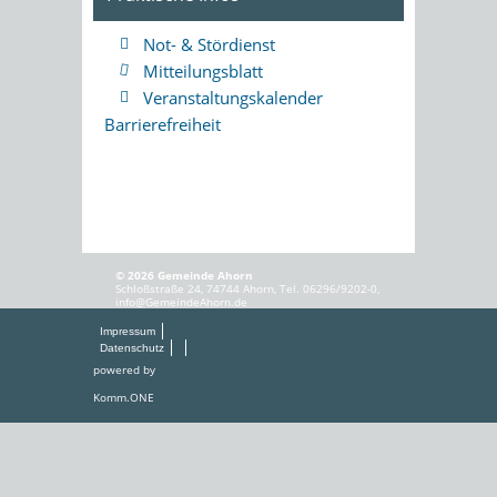
Not- & Stördienst
Mitteilungsblatt
Veranstaltungskalender
Barrierefreiheit
© 2026 Gemeinde Ahorn
Schloßstraße 24, 74744 Ahorn, Tel. 06296/9202-0,
info@GemeindeAhorn.de
Impressum
Datenschutz
powered by
Komm.ONE