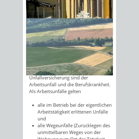
Freiberufler zuständig, soweit sich
nicht eine Zuständigkeit der
Sonnenschein am Morgen im
landwirtschaftlichen
Ahornwald
Berufsgenossenschaften oder der
Unfallversicherungsträger der
öffentlichen Hand ergibt. Für
Existenzgründende ist also meistens
eine gewerbliche
Berufsgenossenschaft zuständig.
Versicherungsfälle in der
Unfallversicherung sind der
Arbeitsunfall und die Berufskrankheit.
Als Arbeitsunfälle gelten
alle im Betrieb bei der eigentlichen
Arbeitstätigkeit erlittenen Unfälle
und
alle Wegeunfälle (Zurücklegen des
unmittelbaren Weges von der